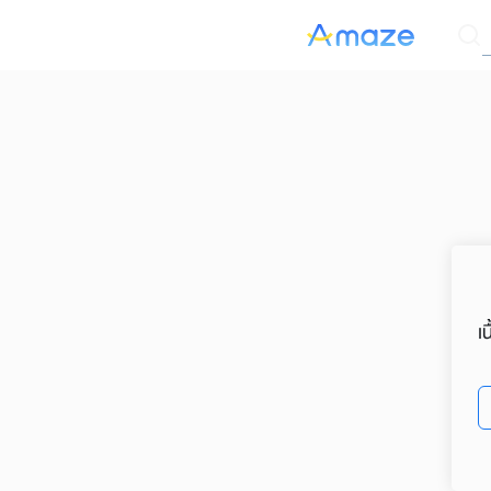
Skip
ค
to
content
Se
for
เ