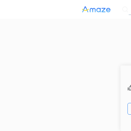
Skip
ค
to
content
Se
for
เ