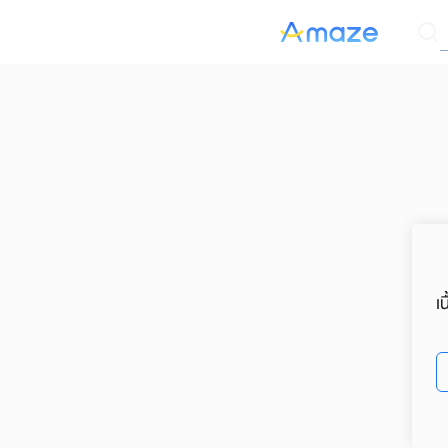
Skip
ค
to
content
Se
for
เ