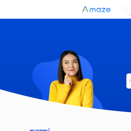
Skip
ค
to
content
Se
for