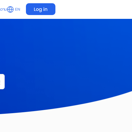
ความ
EN