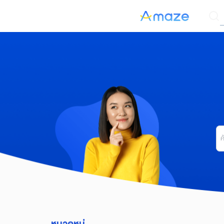
Skip
ค
to
content
Se
for