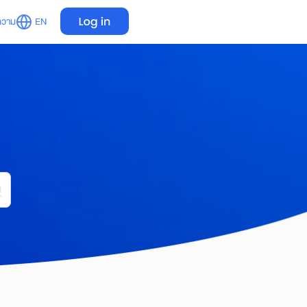
ความ
EN