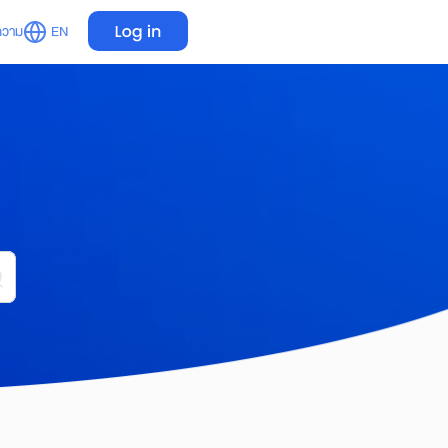
ความ
EN