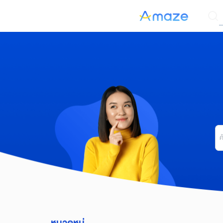
Skip
ค
to
content
Se
for