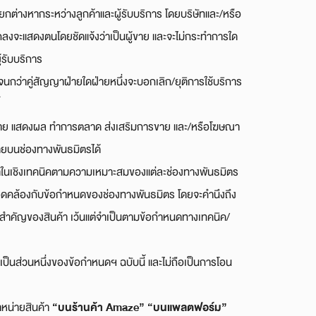
ยแยกต่างหากระหว่างลูกค้าและผู้รับบริการ โดยบริษัทและ/หรือ
ตกลงจะแสดงตนโดยชัดแจ้งว่าเป็นผู้ขาย และจะไม่กระทำการใด
ู้รับบริการ
ื่องจนกว่าคู่สัญญาฝ่ายใดฝ่ายหนึ่งจะบอกเลิก/ยุติการใช้บริการ
นอขาย แสดงผล ทำการตลาด ส่งเสริมการขาย และ/หรือโฆษณา
รขายบนช่องทางพันธมิตรได้
ค้าในเชิงเทคนิคตามความเหมาะสมของแต่ละช่องทางพันธมิตร
ห้สอดคล้องกับข้อกำหนดของช่องทางพันธมิตร โดยจะคำนึงถึง
ะสำคัญของสินค้า เว้นแต่จำเป็นตามข้อกำหนดทางเทคนิค/
ป็นส่วนหนึ่งของข้อกำหนดฯ ฉบับนี้ และไม่ถือเป็นการโอน
“บนร้านค้า
Amaze
”
“
บนแพลตฟอร์ม”
ำหน่ายสินค้า