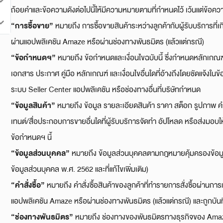
ถ้อยคำและข้อความดังต่อไปนี้ให้มีความหมายตามที่กำหนดไว้ เว้นแต่ข้อคว
“
การซื้อขาย”
หมายถึง การซื้อขายสินค้าระหว่างลูกค้ากับผู้รับบริการที่เ
ผ่านแอปพลิเคชัน Amaze หรือผ่านช่องทางพันธมิตร (แล้วแต่กรณี)
“
ข้อกำหนดฯ”
หมายถึง ข้อกำหนดและเงื่อนไขฉบับนี้ ซึ่งกำหนดหลักเกณฑ์
เอกสาร ประกาศ คู่มือ หลักเกณฑ์ และเงื่อนไขอื่นใดที่อ้างถึงโดยชัดแจ้งในข้
ระบบ Seller Center แอปพลิเคชัน หรือช่องทางอื่นที่บริษัทกำหนด
“
ข้อมูลสินค้า”
หมายถึง ข้อมูล รายละเอียดสินค้า ราคา สต็อก รูปภาพ คำ
เทนต์/สื่อประกอบการขายอื่นใดที่ผู้รับบริการจัดทำ อัปโหลด หรือส่งมอบ
ข้อกำหนดฯ นี้
“
ข้อมูลส่วนบุคคล”
หมายถึง ข้อมูลส่วนบุคคลตามกฎหมายคุ้มครองข้อมูลส
ข้อมูลส่วนบุคคล พ.ศ. 2562 และที่แก้ไขเพิ่มเติม)
“
คำสั่งซื้อ”
หมายถึง คำสั่งซื้อสินค้าของลูกค้าที่ทำรายการสั่งซื้อผ่า
แอปพลิเคชัน Amaze หรือผ่านช่องทางพันธมิตร (แล้วแต่กรณี) และถูกบัน
“
ช่องทางพันธมิตร”
หมายถึง ช่องทางของพันธมิตรทางธุรกิจของ Amaz