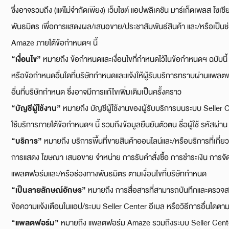
ซึ่งอาจรวมถึง (แต่ไม่จำกัดเพียง) เว็บไซต์ แอปพลิเคชัน มาร์เก็ตเพลส โซเชี
พันธมิตร เพื่อการแสดงผล/เสนอขาย/ประชาสัมพันธ์สินค้า และ/หรือเป็นช่
Amaze ภายใต้ข้อกำหนดฯ นี้
“
เงื่อนไข”
หมายถึง ข้อกำหนดและเงื่อนไขที่กำหนดไว้ในข้อกำหนดฯ ฉบับนี
หรือข้อกำหนดอื่นใดที่บริษัทกำหนดและแจ้งให้ผู้รับบริการทราบผ่านแพล
อื่นที่บริษัทกำหนด ซึ่งอาจมีการแก้ไขเพิ่มเติมเป็นครั้งคราว
“
บัญชีผู้ใช้งาน”
หมายถึง บัญชีผู้ใช้งานของผู้รับบริการบนระบบ Seller Cen
ใช้บริการภายใต้ข้อกำหนดฯ นี้ รวมถึงข้อมูลยืนยันตัวตน ชื่อผู้ใช้ รหัสผ่
“
บริการ”
หมายถึง บริการพื้นที่ขายสินค้าออนไลน์และ/หรือบริการที่เกี่ยวข
การแสดง โฆษณา เสนอขาย จำหน่าย การรับคำสั่งซื้อ การชำระเงิน การจัด
แพลตฟอร์มและ/หรือช่องทางพันธมิตร ตามเงื่อนไขที่บริษัทกำหนด
“
เป็นลายลักษณ์อักษร”
หมายถึง การสื่อสารที่สามารถบันทึกและตรวจสอบ
ข้อความแจ้งเตือนในแอป/ระบบ Seller Center อีเมล หรือวิธีการอื่นใดตาม
“
แพลตฟอร์ม”
หมายถึง แพลตฟอร์ม Amaze รวมถึงระบบ Seller Center 