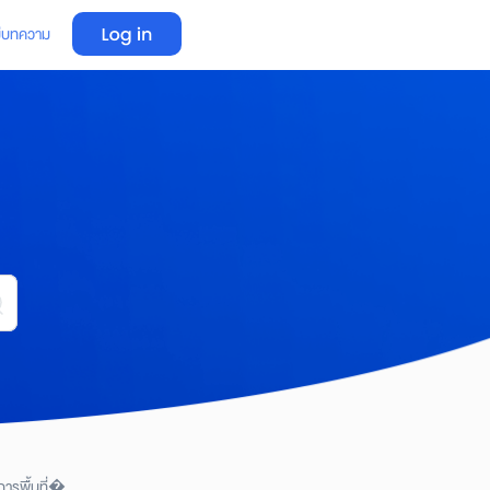
่
บทความ
การพื้นที่�...