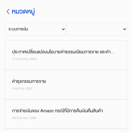
หมวดหมู่
ประกาศเปลี่ยนแปลงนโยบายค่าธรรมเนียมการขาย และค่า
2 กรกฎาคม 2569
ธรรมเนียมโปรแกรมร้านซูเปอร์คุ้ม บนแพลตฟอร์ม Amaze
Super App และ AxtraMall
ค่าธุรกรรมการขาย
4 ตุลาคม 2567
การจ่ายเงินของ Amaze กรณีที่มีการคืนเงินคืนสินค้า
28 มกราคม 2568