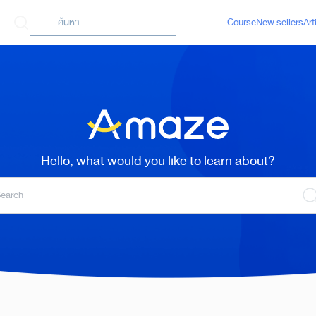
ค้นหา
Course
New sellers
Art
arch
:
Hello, what would you like to learn about?